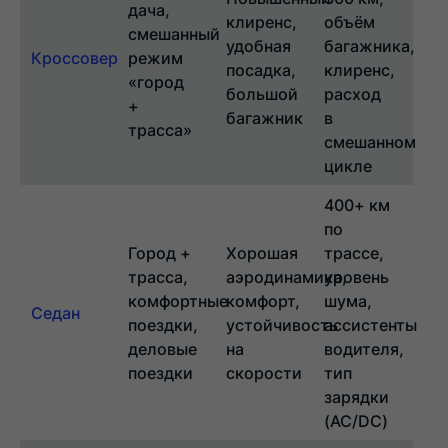
дача,
клиренс,
объём
смешанный
удобная
багажника,
Кроссовер
режим
посадка,
клиренс,
«город
большой
расход
+
багажник
в
трасса»
смешанном
цикле
400+ км
по
Город +
Хорошая
трассе,
трасса,
аэродинамика,
уровень
комфортные
комфорт,
шума,
Седан
поездки,
устойчивость
ассистенты
деловые
на
водителя,
поездки
скорости
тип
зарядки
(AC/DC)