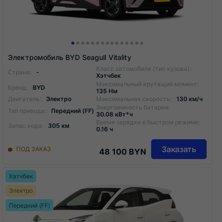
Электромобиль BYD Seagull Vitality
Класс автомобиля (тип кузова):
Страна:
-
Хэтчбек
Максимальный крутящий момент:
Бренд:
BYD
135 Нм
Двигатель:
Электро
Максимальная скорость:
130 км/ч
Энергоемкость батареи:
Тип привода:
Передний (FF)
30.08 кВт*ч
Время зарядки в быстром режиме:
Запас хода:
305 км
0.16 ч
Заказать
ПОД ЗАКАЗ
48 100 BYN
Хэтчбек
Электро
Передний (FF)