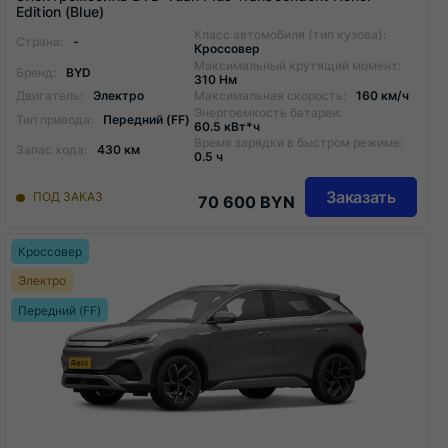
Edition (Blue)
Класс автомобиля (тип кузова):
Страна:
-
Кроссовер
Максимальный крутящий момент:
Бренд:
BYD
310 Нм
Двигатель:
Электро
Максимальная скорость:
160 км/ч
Энергоемкость батареи:
Тип привода:
Передний (FF)
60.5 кВт*ч
Время зарядки в быстром режиме:
Запас хода:
430 км
0.5 ч
Заказать
ПОД ЗАКАЗ
70 600 BYN
Кроссовер
Электро
Передний (FF)