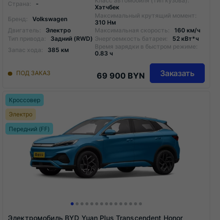
Класс автомобиля (тип кузова):
Страна:
-
Хэтчбек
Максимальный крутящий момент:
Бренд:
Volkswagen
310 Нм
Двигатель:
Электро
Максимальная скорость:
160 км/ч
Тип привода:
Задний (RWD)
Энергоемкость батареи:
52 кВт*ч
Время зарядки в быстром режиме:
Запас хода:
385 км
0.83 ч
Заказать
ПОД ЗАКАЗ
69 900 BYN
Кроссовер
Электро
Передний (FF)
Электромобиль BYD Yuan Plus Transcendent Honor