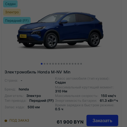
Седан
Электро
Передний (FF)
Электромобиль Honda M-NV Min
Класс автомобиля (тип кузова):
Страна:
-
Седан
Максимальный крутящий момент:
Бренд:
honda
310 Нм
Двигатель:
Электро
Максимальная скорость:
150 км/ч
Тип привода:
Передний (FF)
Энергоемкость батареи:
61.3 кВт*ч
Время зарядки в быстром режиме:
Запас хода:
500 км
0.5 ч
Заказать
ПОД ЗАКАЗ
61 900 BYN