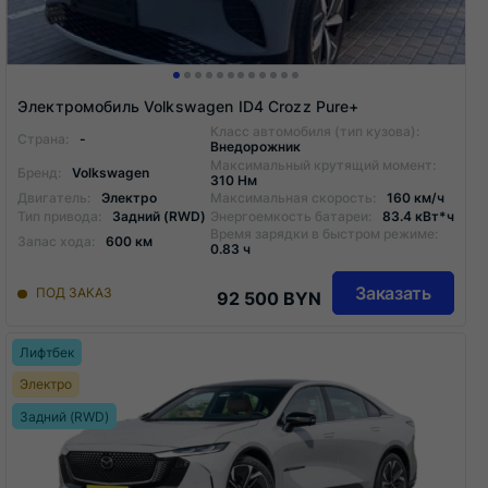
Электромобиль Volkswagen ID4 Crozz Pure+
Класс автомобиля (тип кузова):
Страна:
-
Внедорожник
Максимальный крутящий момент:
Бренд:
Volkswagen
310 Нм
Двигатель:
Электро
Максимальная скорость:
160 км/ч
Тип привода:
Задний (RWD)
Энергоемкость батареи:
83.4 кВт*ч
Время зарядки в быстром режиме:
Запас хода:
600 км
0.83 ч
Заказать
ПОД ЗАКАЗ
92 500 BYN
Лифтбек
Электро
Задний (RWD)