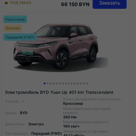
Заказать
ПОД ЗАКАЗ
66 150 BYN
Кроссовер
Электро
Передний (FWD)
Электромобиль BYD Yuan Up 401 km Transcendent
Класс автомобиля (тип кузова):
Страна:
-
Кроссовер
Максимальный крутящий
Бренд:
BYD
момент:
290 Нм
Максимальная скорость:
Двигатель:
Электро
160 км/ч
Энергоемкость батареи:
Тип привода:
Передний (FWD)
45.12 кВт*ч