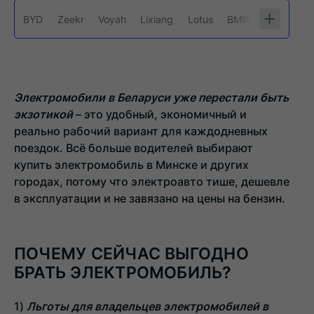
BYD
Zeekr
Voyah
Lixiang
Lotus
BMW
Volkswag
разверн
свернут
список
популяр
Электромобили в Беларуси уже перестали быть
меток
экзотикой
– это удобный, экономичный и
реально рабочий вариант для каждодневных
поездок. Всё больше водителей выбирают
купить электромобиль в Минске и других
городах, потому что электроавто тише, дешевле
в эксплуатации и не завязано на цены на бензин.
ПОЧЕМУ СЕЙЧАС ВЫГОДНО
БРАТЬ ЭЛЕКТРОМОБИЛЬ?
Льготы для владельцев электромобилей в