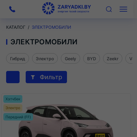
На
Меню
главную
КАТАЛОГ
ЭЛЕКТРОМОБИЛИ
ЭЛЕКТРОМОБИЛИ
Гибрид
Электро
Geely
BYD
Zeekr
Voy
Сортировка
Фильтр
продуктов
Хэтчбек
Электро
Передний (FF)