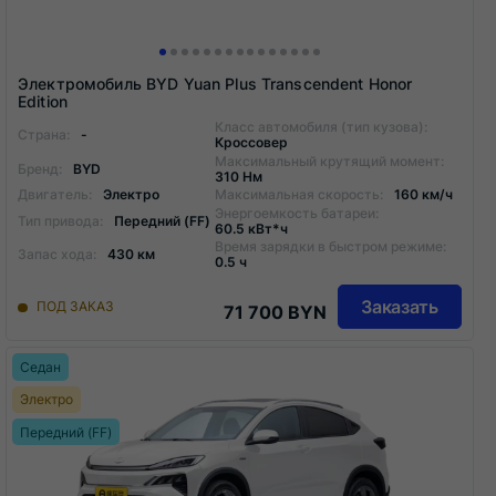
Электромобиль BYD Yuan Plus Transcendent Honor
Edition
Класс автомобиля (тип кузова):
Страна:
-
Кроссовер
Максимальный крутящий момент:
Бренд:
BYD
310 Нм
Двигатель:
Электро
Максимальная скорость:
160 км/ч
Энергоемкость батареи:
Тип привода:
Передний (FF)
60.5 кВт*ч
Время зарядки в быстром режиме:
Запас хода:
430 км
0.5 ч
Заказать
ПОД ЗАКАЗ
71 700 BYN
Седан
Электро
Передний (FF)