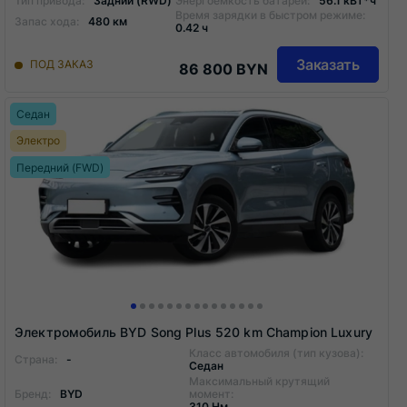
Тип привода:
Задний (RWD)
Энергоемкость батареи:
56.1 кВт*ч
Время зарядки в быстром режиме:
Запас хода:
480 км
0.42 ч
Заказать
ПОД ЗАКАЗ
86 800 BYN
Седан
Электро
Передний (FWD)
Электромобиль BYD Song Plus 520 km Champion Luxury
Класс автомобиля (тип кузова):
Страна:
-
Седан
Максимальный крутящий
Бренд:
BYD
момент:
310 Нм