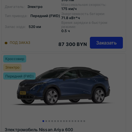
Максимальная скорость:
Двигатель:
Электро
175 км/ч
Энергоемкость батареи:
Тип привода:
Передний (FWD)
71.8 кВт*ч
Время зарядки в быстром
Запас хода:
520 км
режиме:
0.5 ч
Заказать
ПОД ЗАКАЗ
87 300 BYN
Кроссовер
Электро
Передний (FWD)
Электромобиль Nissan Ariya 600