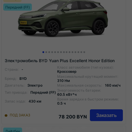
Передний (FF)
Электромобиль BYD Yuan Plus Excellent Honor Edition
Класс автомобиля (тип кузова):
Страна:
-
Кроссовер
Максимальный крутящий момент:
Бренд:
BYD
310 Нм
Двигатель:
Электро
Максимальная скорость:
160 км/ч
Энергоемкость батареи:
Тип привода:
Передний (FF)
60.5 кВт*ч
Время зарядки в быстром режиме:
Запас хода:
430 км
0.5 ч
Заказать
ПОД ЗАКАЗ
78 200 BYN
Лифтбек