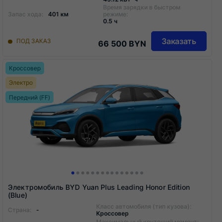
Время зарядки в быстром
Запас хода:
401 км
режиме:
0.5 ч
Заказать
ПОД ЗАКАЗ
66 500 BYN
Кроссовер
Электро
Передний (FF)
Электромобиль BYD Yuan Plus Leading Honor Edition
(Blue)
Класс автомобиля (тип кузова):
Страна:
-
Кроссовер
Максимальный крутящий момент: