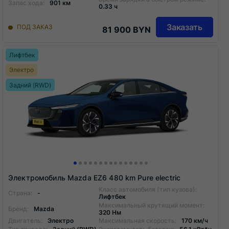
Запас хода:
901 км
0.33 ч
Заказать
ПОД ЗАКАЗ
81 900 BYN
Лифтбек
Электро
Задний (RWD)
Электромобиль Mazda EZ6 480 km Pure electric
Класс автомобиля (тип кузова):
Страна:
-
Лифтбек
Максимальный крутящий момент:
Бренд:
Mazda
320 Нм
Двигатель:
Электро
Максимальная скорость:
170 км/ч