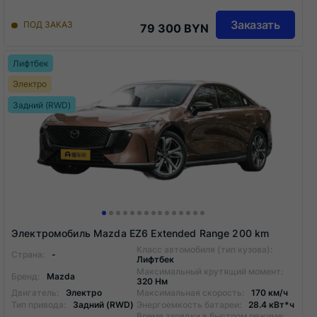
Заказать
ПОД ЗАКАЗ
79 300 BYN
Лифтбек
Электро
Задний (RWD)
Электромобиль Mazda EZ6 Extended Range 200 km
Класс автомобиля (тип кузова):
Страна:
-
Лифтбек
Максимальный крутящий момент:
Бренд:
Mazda
320 Нм
Двигатель:
Электро
Максимальная скорость:
170 км/ч
Тип привода:
Задний (RWD)
Энергоемкость батареи:
28.4 кВт*ч
Время зарядки в быстром режиме: