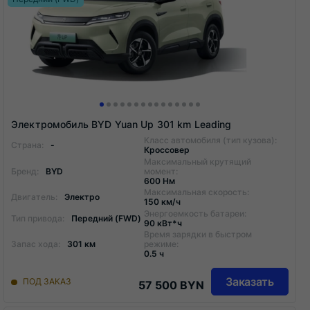
Электромобиль BYD Yuan Up 301 km Leading
Класс автомобиля (тип кузова):
Страна:
-
Кроссовер
Максимальный крутящий
Бренд:
BYD
момент:
600 Нм
Максимальная скорость:
Двигатель:
Электро
150 км/ч
Энергоемкость батареи:
Тип привода:
Передний (FWD)
90 кВт*ч
Время зарядки в быстром
Запас хода:
301 км
режиме:
0.5 ч
Заказать
ПОД ЗАКАЗ
57 500 BYN