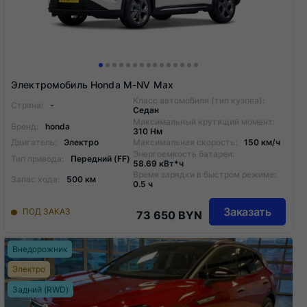
Электромобиль Honda M-NV Max
Класс автомобиля (тип кузова):
Страна:
-
Седан
Максимальный крутящий момент:
Бренд:
honda
310 Нм
Двигатель:
Электро
Максимальная скорость:
150 км/ч
Энергоемкость батареи:
Тип привода:
Передний (FF)
58.69 кВт*ч
Время зарядки в быстром режиме:
Запас хода:
500 км
0.5 ч
Заказать
ПОД ЗАКАЗ
73 650 BYN
Внедорожник
Электро
Задний (RWD)