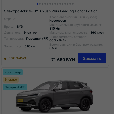
Электромобиль BYD Yuan Plus Leading Honor Edition
Класс автомобиля (тип кузова):
Страна:
-
Кроссовер
Максимальный крутящий момент:
Бренд:
BYD
310 Нм
Двигатель:
Электро
Максимальная скорость:
160 км/ч
Энергоемкость батареи:
Тип привода:
Передний (FF)
60.5 кВт*ч
Время зарядки в быстром режиме:
Запас хода:
510 км
0.5 ч
Заказать
ПОД ЗАКАЗ
71 650 BYN
Кроссовер
Электро
Передний (FF)