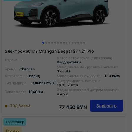
Электромобиль Changan Deepal S7 121 Pro
Класс автомобиля (тип кузова):
Страна:
-
Внедорожник
Максимальный крутящий момент:
Бренд:
Changan
320 Нм
Двигатель:
Гибрид
Максимальная скорость:
180 км/ч
Энергоемкость батареи:
Тип привода:
Задний (RWD)
18.99 кВт*ч
Время зарядки в быстром режиме:
Запас хода:
1040 км
0.45 ч
Заказать
ПОД ЗАКАЗ
77 450 BYN
Кроссовер
Электро