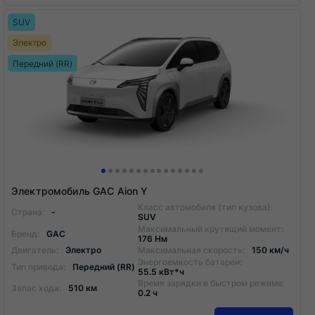
SUV
Электро
Передний (RR)
Электромобиль GAC Aion Y
Класс автомобиля (тип кузова):
Страна:
-
SUV
Максимальный крутящий момент:
Бренд:
GAC
176 Нм
Двигатель:
Электро
Максимальная скорость:
150 км/ч
Энергоемкость батареи:
Тип привода:
Передний (RR)
55.5 кВт*ч
Время зарядки в быстром режиме:
Запас хода:
510 км
0.2 ч