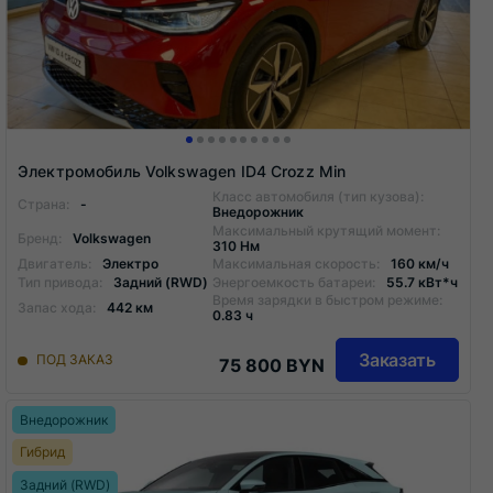
Электромобиль Volkswagen ID4 Crozz Min
Класс автомобиля (тип кузова):
Страна:
-
Внедорожник
Максимальный крутящий момент:
Бренд:
Volkswagen
310 Нм
Двигатель:
Электро
Максимальная скорость:
160 км/ч
Тип привода:
Задний (RWD)
Энергоемкость батареи:
55.7 кВт*ч
Время зарядки в быстром режиме:
Запас хода:
442 км
0.83 ч
Заказать
ПОД ЗАКАЗ
75 800 BYN
Внедорожник
Гибрид
Задний (RWD)