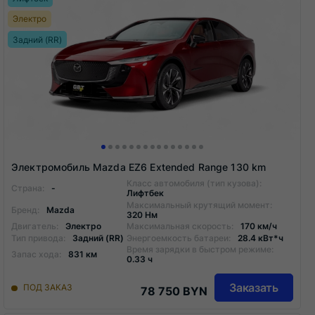
Электро
Задний (RR)
Электромобиль Mazda EZ6 Extended Range 130 km
Класс автомобиля (тип кузова):
Страна:
-
Лифтбек
Максимальный крутящий момент:
Бренд:
Mazda
320 Нм
Двигатель:
Электро
Максимальная скорость:
170 км/ч
Тип привода:
Задний (RR)
Энергоемкость батареи:
28.4 кВт*ч
Время зарядки в быстром режиме:
Запас хода:
831 км
0.33 ч
Заказать
ПОД ЗАКАЗ
78 750 BYN