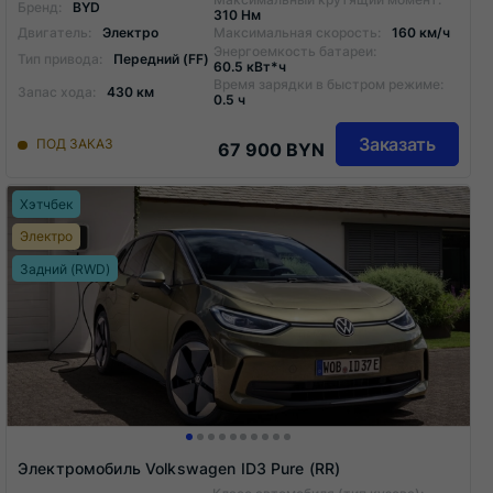
Бренд:
BYD
310 Нм
Двигатель:
Электро
Максимальная скорость:
160 км/ч
Энергоемкость батареи:
Тип привода:
Передний (FF)
60.5 кВт*ч
Время зарядки в быстром режиме:
Запас хода:
430 км
0.5 ч
Заказать
ПОД ЗАКАЗ
67 900 BYN
Хэтчбек
Электро
Задний (RWD)
Электромобиль Volkswagen ID3 Pure (RR)