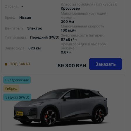
Класс автомобиля (тип кузова):
Страна:
-
Кроссовер
Максимальный крутящий
Бренд:
Nissan
момент:
300 Нм
Максимальная скорость:
Двигатель:
Электро
160 км/ч
Энергоемкость батареи:
Тип привода:
Передний (FWD)
87 кВт*ч
Время зарядки в быстром
Запас хода:
623 км
режиме:
0.67 ч
Заказать
ПОД ЗАКАЗ
89 300 BYN
Внедорожник
Гибрид
Задний (RWD)