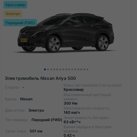
Кроссовер
Электро
Передний (FWD)
Электромобиль Nissan Ariya 500
Класс автомобиля (тип кузова):
Страна:
-
Кроссовер
Максимальный крутящий
Бренд:
Nissan
момент:
300 Нм
Максимальная скорость:
Двигатель:
Электро
160 км/ч
Энергоемкость батареи:
Тип привода:
Передний (FWD)
63 кВт*ч
Время зарядки в быстром
Запас хода:
501 км
режиме:
0.42 ч