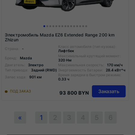
Электромобиль Mazda EZ6 Extended Range 200 km
Zhizun
Класс автомобиля (тип кузова):
Страна:
-
Лифтбек
Максимальный крутящий момент:
Бренд:
Mazda
320 Нм
Двигатель:
Электро
Максимальная скорость:
170 км/ч
Тип привода:
Задний (RWD)
Энергоемкость батареи:
28.4 кВт*ч
Время зарядки в быстром режиме:
Запас хода:
901 км
0.33 ч
Заказать
ПОД ЗАКАЗ
93 800 BYN
«
1
2
3
4
5
6