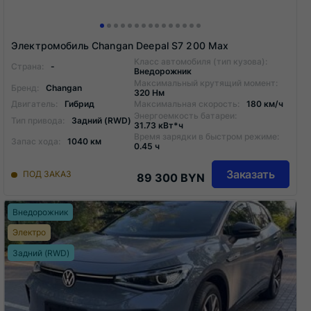
Электромобиль Changan Deepal S7 200 Max
Класс автомобиля (тип кузова):
Страна:
-
Внедорожник
Максимальный крутящий момент:
Бренд:
Changan
320 Нм
Двигатель:
Гибрид
Максимальная скорость:
180 км/ч
Энергоемкость батареи:
Тип привода:
Задний (RWD)
31.73 кВт*ч
Время зарядки в быстром режиме:
Запас хода:
1040 км
0.45 ч
Заказать
ПОД ЗАКАЗ
89 300 BYN
Внедорожник
Электро
Задний (RWD)