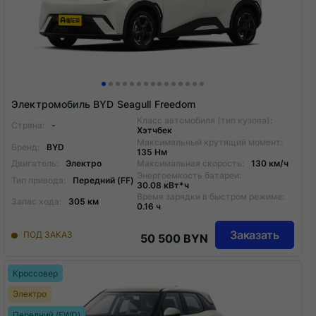
Электромобиль BYD Seagull Freedom
Класс автомобиля (тип кузова):
Страна:
-
Хэтчбек
Максимальный крутящий момент:
Бренд:
BYD
135 Нм
Двигатель:
Электро
Максимальная скорость:
130 км/ч
Энергоемкость батареи:
Тип привода:
Передний (FF)
30.08 кВт*ч
Время зарядки в быстром режиме:
Запас хода:
305 км
0.16 ч
Заказать
ПОД ЗАКАЗ
50 500 BYN
Кроссовер
Электро
Передний (FWD)