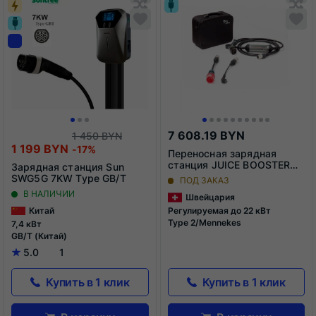
список...
сп
Обновляю
Добавить
О
До
список...
в
сп
в
список
сп
сравнения
ср
7 608.19 BYN
1 450 BYN
1 199 BYN
-17%
Переносная зарядная
станция JUICE BOOSTER
Зарядная станция Sun
(комплектация Basic)
SWG5G 7KW Type GB/T
ПОД ЗАКАЗ
В НАЛИЧИИ
Швейцария
Китай
Регулируемая до 22 кВт
Type 2/Mennekes
7,4 кВт
GB/T (Китай)
5.0
1
Купить в 1 клик
Купить в 1 клик