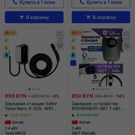
Купить в 1 клик
Купить в 1 клик
В корзину
В корзину
Обновляю
О
Хит
Хит
список...
сп
Обновляю
Добавить
О
До
список...
в
сп
в
список
сп
сравнения
ср
990 BYN
850 BYN
1 089 BYN
-9%
990 BYN
-14%
Зарядная станция Voltor
Зарядное устройство
Tesla Nacs 6-32A, WiFi
EPOWEREVO GBT 7 кВт
(7кВт, 1 фаза)
220В
ПОД ЗАКАЗ
В НАЛИЧИИ
Китай
Китай
7,4 кВт
7 кВт
Tesla NACS
GB/T (Китай)