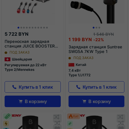
5 722 BYN
1 546 BYN
1 199 BYN
-22%
Переносная зарядная
станция JUICE BOOSTER
Зарядная станция Suntree
(комплектация Small
SWG5A 7KW Type 1
ПОД ЗАКАЗ
traveller package) EL-JB2G2
ПОД ЗАКАЗ
Швейцария
Китай
Регулируемая до 22 кВт
Type 2/Mennekes
7,4 кВт
Type 1/J1772
Купить в 1 клик
Купить в 1 клик
В корзину
В корзину
Обновляю
О
Хит
список...
сп
Обновляю
Добавить
О
До
список...
в
сп
в