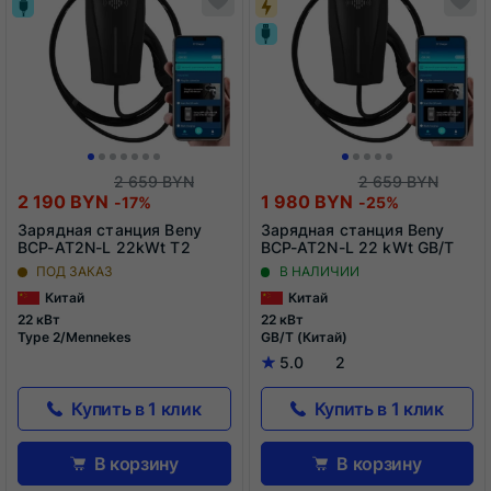
список
сп
сравнения
ср
2 659 BYN
2 659 BYN
2 190 BYN
1 980 BYN
-17%
-25%
Зарядная станция Beny
Зарядная станция Beny
BCP-AT2N-L 22kWt T2
BCP-AT2N-L 22 kWt GB/T
ПОД ЗАКАЗ
В НАЛИЧИИ
Китай
Китай
22 кВт
22 кВт
Type 2/Mennekes
GB/T (Китай)
5.0
2
Купить в 1 клик
Купить в 1 клик
В корзину
В корзину