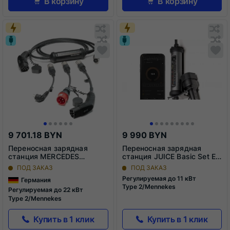
В корзину
В корзину
Обновляю
О
список...
сп
Обновляю
Добавить
О
До
список...
в
сп
в
список
сп
сравнения
ср
9 701.18 BYN
9 990 BYN
Переносная зарядная
Переносная зарядная
станция MERCEDES
станция JUICE Basic Set EU
BOOSTER
BOOSTER 3 air
ПОД ЗАКАЗ
ПОД ЗАКАЗ
Регулируемая до 11 кВт
Германия
Type 2/Mennekes
Регулируемая до 22 кВт
Type 2/Mennekes
Купить в 1 клик
Купить в 1 клик