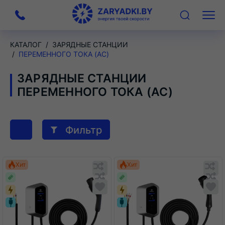
На
Меню
главную
КАТАЛОГ
ЗАРЯДНЫЕ СТАНЦИИ
ПЕРЕМЕННОГО ТОКА (AC)
ЗАРЯДНЫЕ СТАНЦИИ
ПЕРЕМЕННОГО ТОКА (AC)
Сортировка
Фильтр
продуктов
Обновляю
О
Хит
Хит
список...
сп
Обновляю
Добавить
О
До
список...
в
сп
в
список
сп
сравнения
ср