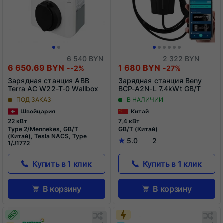
6 540 BYN
2 322 BYN
6 650.69 BYN
1 680 BYN
--2%
-27%
Зарядная станция ABB
Зарядная станция Beny
Terra AC W22-T-0 Wallbox
BCP-A2N-L 7.4kWt GB/T
ПОД ЗАКАЗ
В НАЛИЧИИ
Швейцария
Китай
22 кВт
7,4 кВт
Type 2/Mennekes, GB/T
GB/T (Китай)
(Китай), Tesla NACS, Type
5.0
2
1/J1772
Купить в 1 клик
Купить в 1 клик
В корзину
В корзину
Обновляю
О