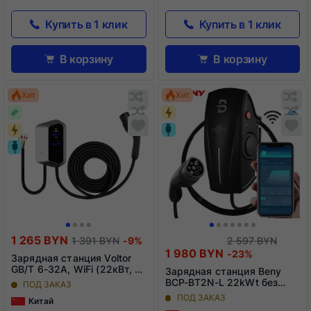
Купить в 1 клик
Купить в 1 клик
В корзину
В корзину
Обновляю
О
Хит
Хит
список...
сп
Обновляю
Добавить
О
До
список...
в
сп
в
список
сп
сравнения
ср
1 265 BYN
1 391 BYN
-9%
2 597 BYN
1 980 BYN
-23%
Зарядная станция Voltor
GB/T 6-32A, WiFi (22кВт, 3
Зарядная станция Beny
фазы)
BCP-BT2N-L 22kWt без
ПОД ЗАКАЗ
кабеля
ПОД ЗАКАЗ
Китай