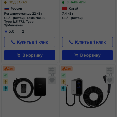
Edition с кабелем
GB/T
ПОД ЗАКАЗ
В НАЛИЧИИ
Россия
Китай
Регулируемая до 22 кВт
7,4 кВт
GB/T (Китай), Tesla NACS,
GB/T (Китай)
Type 1/J1772, Type
2/Mennekes
5.0
2
Купить в 1 клик
Купить в 1 клик
В корзину
В корзину
Обновляю
О
Хит
Хит
список...
сп
Обновляю
Добавить
О
До
список...
в
сп
в
список
сп
сравнения
ср