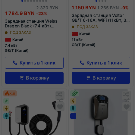
1 150 BYN
2 320 BYN
1 265 BYN
-9%
1 784.9 BYN
-23%
Зарядная станция Voltor
GB/T 6-16A, WiFi (11кВт, 3
Зарядная станция Weiss
фазы)
Dragon Black (7,4 кВт)
ПОД ЗАКАЗ
GB/T, приложение
ПОД ЗАКАЗ
Китай
Китай
11 кВт
GB/T (Китай)
7,4 кВт
GB/T (Китай)
Купить в 1 клик
Купить в 1 клик
В корзину
В корзину
Обновляю
О
Хит
список...
сп
Обновляю
Добавить
О
До
список...
в
сп
в
список
сп
сравнения
ср