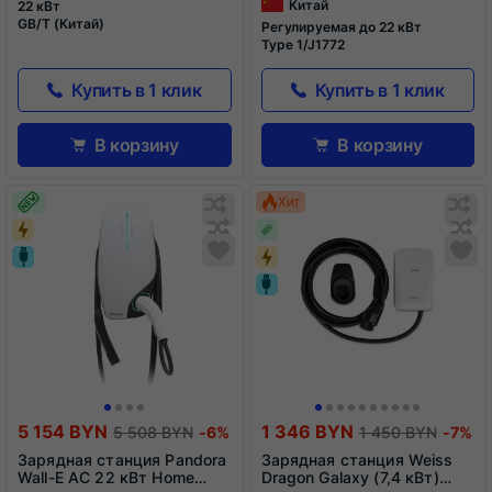
Китай
22 кВт
GB/T (Китай)
Регулируемая до 22 кВт
Type 1/J1772
Купить в 1 клик
Купить в 1 клик
В корзину
В корзину
Обновляю
О
Хит
список...
сп
Обновляю
Добавить
О
До
список...
в
сп
в
список
сп
сравнения
ср
5 154 BYN
1 346 BYN
5 508 BYN
-6%
1 450 BYN
-7%
Зарядная станция Pandora
Зарядная станция Weiss
Wall-E AC 22 кВт Home
Dragon Galaxy (7,4 кВт)