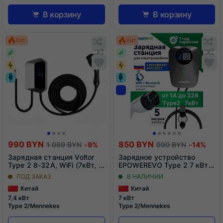
В корзину
В корзину
Обновляю
О
Хит
Хит
список...
сп
Обновляю
Добавить
О
До
список...
в
сп
в
список
сп
сравнения
ср
990 BYN
850 BYN
1 089 BYN
-9%
990 BYN
-14%
Зарядная станция Voltor
Зарядное устройство
Type 2 8-32A, WiFi (7кВт, 1
EPOWEREVO Type 2 7 кВт
фаза)
220В
ПОД ЗАКАЗ
В НАЛИЧИИ
Китай
Китай
7,4 кВт
7 кВт
Type 2/Mennekes
Type 2/Mennekes