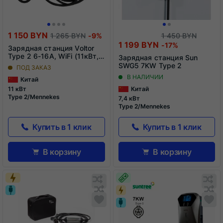
1 150 BYN
1 265 BYN
-9%
1 450 BYN
1 199 BYN
-17%
Зарядная станция Voltor
Type 2 6-16A, WiFi (11кВт,
Зарядная станция Sun
3 фазы)
SWG5 7KW Type 2
ПОД ЗАКАЗ
В НАЛИЧИИ
Китай
Китай
11 кВт
Type 2/Mennekes
7,4 кВт
Type 2/Mennekes
Купить в 1 клик
Купить в 1 клик
В корзину
В корзину
Обновляю
О
список...
сп
Обновляю
Добавить
О
До
список...
в
сп
в
список
сп
сравнения
ср