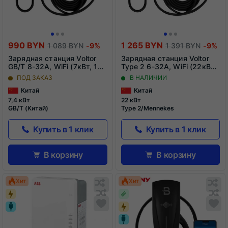
990 BYN
1 265 BYN
1 089 BYN
-9%
1 391 BYN
-9%
Зарядная станция Voltor
Зарядная станция Voltor
GB/T 8-32A, WiFi (7кВт, 1
Type 2 6-32A, WiFi (22кВт,
фаза)
3 фазы)
ПОД ЗАКАЗ
В НАЛИЧИИ
Китай
Китай
7,4 кВт
22 кВт
GB/T (Китай)
Type 2/Mennekes
Купить в 1 клик
Купить в 1 клик
В корзину
В корзину
Обновляю
О
Хит
Хит
список...
сп
Обновляю
Добавить
О
До
список...
в
сп
в
список
сп
сравнения
ср