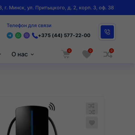
, г. Минск, ул. Притыцкого, д. 2, корп. 3, оф. 38
Телефон для связи
+375 (44) 577-22-00
0
0
0
О нас
Обновляю
список...
Обновляю
Добавить
список...
в
список
сравнения