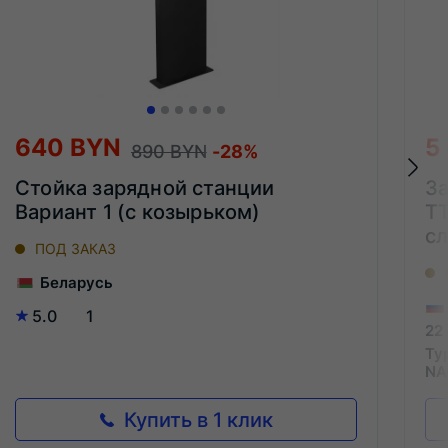
640 BYN
5
890 BYN
-28%
Стойка зарядной станции
За
Вариант 1 (с козырьком)
TT
с
ПОД ЗАКАЗ
Беларусь
5.0
1
22
Ty
NA
Купить в 1 клик