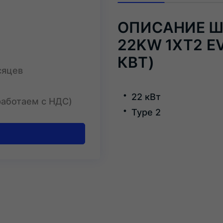
ОПИСАНИЕ ШК
22KW 1XT2 EV
КВТ)
сяцев
22 кВт
работаем с НДС)
Type 2