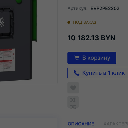
Артикул:
EVP2PE2202
ПОД ЗАКАЗ
10 182.13 BYN
В корзину
Купить в 1 клик
Добавить
в
Обновляю
список
Обновляю
Добавить
список...
желаемого
список...
в
список
ОПИСАНИЕ
ХАРАКТЕ
сравнения