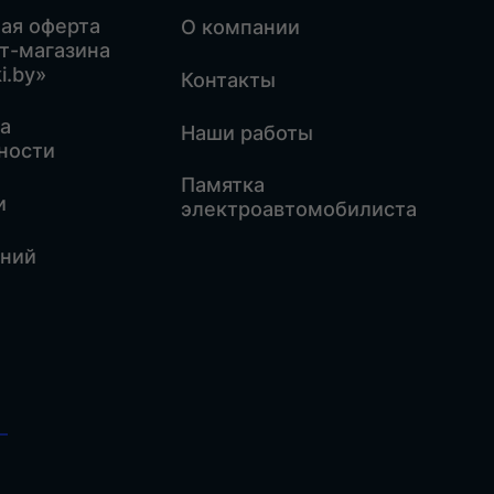
ая оферта
О компании
т-магазина
i.by»
Контакты
а
Наши работы
ности
Памятка
и
электроавтомобилиста
аний