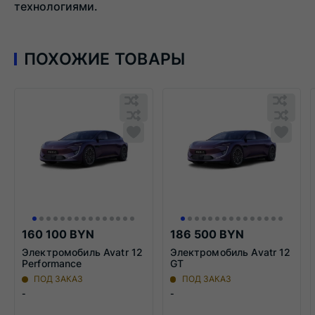
технологиями.
ПОХОЖИЕ ТОВАРЫ
Обновляю
Обн
список...
спис
Обновляю
Добавить
Обн
Доба
список...
в
списо
в
список
спис
сравнения
срав
160 100 BYN
186 500 BYN
Электромобиль Avatr 12
Электромобиль Avatr 12
Performance
GT
ПОД ЗАКАЗ
ПОД ЗАКАЗ
-
-