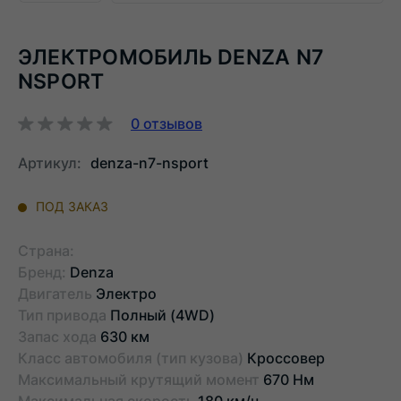
ЭЛЕКТРОМОБИЛЬ DENZA N7
NSPORT
0
отзывов
Артикул:
denza-n7-nsport
ПОД ЗАКАЗ
Страна:
Бренд:
Denza
Двигатель
Электро
Тип привода
Полный (4WD)
Запас хода
630 км
Класс автомобиля (тип кузова)
Кроссовер
Максимальный крутящий момент
670 Нм