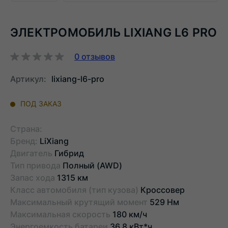
ЭЛЕКТРОМОБИЛЬ LIXIANG L6 PRO
0
отзывов
Артикул:
lixiang-l6-pro
ПОД ЗАКАЗ
Страна:
Бренд:
LiXiang
Двигатель
Гибрид
Тип привода
Полный (AWD)
Запас хода
1315 км
Класс автомобиля (тип кузова)
Кроссовер
Максимальный крутящий момент
529 Нм
Максимальная скорость
180 км/ч
Энергоемкость батареи
36.8 кВт*ч