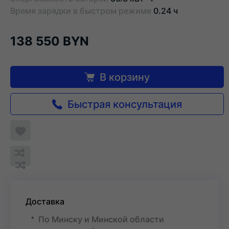
Время зарядки в быстром режиме
0.24 ч
138 550 BYN
В корзину
Быстрая консультация
Добавить
в
Обновляю
список
Обновляю
Добавить
список...
желаемого
список...
в
список
сравнения
Доставка
По Минску и Минской области