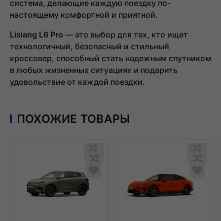
система, делающие каждую поездку по-
настоящему комфортной и приятной.
Lixiang L6 Pro
— это выбор для тех, кто ищет
технологичный, безопасный и стильный
кроссовер, способный стать надежным спутником
в любых жизненных ситуациях и подарить
удовольствие от каждой поездки.
ПОХОЖИЕ ТОВАРЫ
Обновляю
Обн
список...
спис
Обновляю
Добавить
Обн
Доба
список...
в
списо
в
список
спис
сравнения
срав