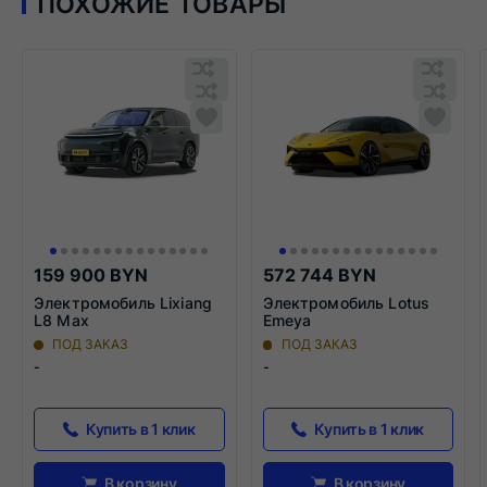
ПОХОЖИЕ ТОВАРЫ
Обновляю
Обн
список...
спис
Обновляю
Добавить
Обн
Доба
список...
в
списо
в
список
спис
сравнения
срав
159 900 BYN
572 744 BYN
Электромобиль Lixiang
Электромобиль Lotus
L8 Max
Emeya
ПОД ЗАКАЗ
ПОД ЗАКАЗ
-
-
Купить в 1 клик
Купить в 1 клик
В корзину
В корзину