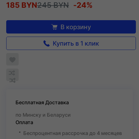
185 BYN
245 BYN
-24%
В корзину
Купить в 1 клик
Добавить
в
Обновляю
список
Обновляю
Добавить
список...
желаемого
список...
в
список
сравнения
Бесплатная Доставка
по Минску и Беларуси
Оплата
Беспроцентная рассрочка до 4 месяцев