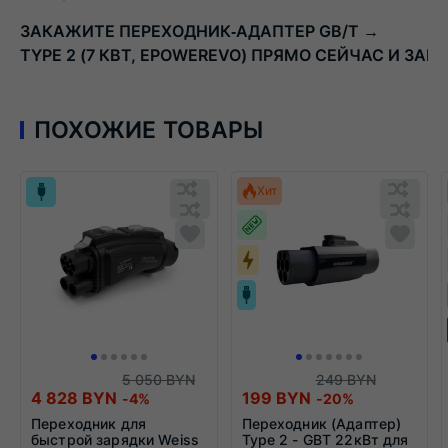
ЗАКАЖИТЕ
ПЕРЕХОДНИК‑АДАПТЕР
GB/T
→
TYPE
2
(7
КВТ,
EPOWEREVO)
ПРЯМО
СЕЙЧАС
И
ЗАР
ПОХОЖИЕ ТОВАРЫ
Обновляю
Обн
Хит
список...
спис
Обновляю
Добавить
Обн
Доба
список...
в
списо
в
список
спис
сравнения
срав
5 050 BYN
249 BYN
4 828 BYN
199 BYN
-4%
-20%
Переходник для
Переходник (Адаптер)
быстрой зарядки Weiss
Type 2 - GBT 22кВт для