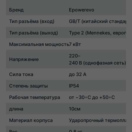
Бренд
Epowerevo
Тип
разъёма
(вход)
GB/T
(китайский
стандарт,
Тип
разъёма
(выход)
Type
2
(Mennekes,
европей
Максимальная
мощность
7
кВт
220–
Напряжение
240
В
(однофазная
сеть)
Сила
тока
до
32
А
Степень
защиты
IP54
Рабочая
температура
от
−
3
0
∘
C
до
+
5
0
∘
C
длина
10см
Материал
корпуса
Ударопрочный
термоплас
Вес
0,8 кг