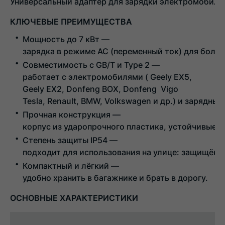
Универсальный
адаптер
для
зарядки
электромобиле
КЛЮЧЕВЫЕ
ПРЕИМУЩЕСТВА
Мощность
до
7
кВт
—
зарядка
в
режиме
AC
(переменный
ток)
для
больш
Совместимость
с
GB/T
и
Type
2
—
работает
с
электромобилями
(
Geely EX5,
Geely EX2, Donfeng BOX, Donfeng Vigo
Tesla,
Renault,
BMW,
Volkswagen
и
др.)
и
зарядным
Прочная
конструкция
—
корпус
из
ударопрочного
пластика,
устойчивые
к
Степень
защиты
IP54
—
подходит
для
использования
на
улице:
защищён
о
Компактный
и
лёгкий
—
удобно
хранить
в
багажнике
и
брать
в
дорогу.
ОСНОВНЫЕ
ХАРАКТЕРИСТИКИ