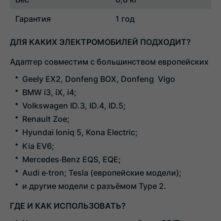
Гарантия
1 год
ДЛЯ
КАКИХ
ЭЛЕКТРОМОБИЛЕЙ
ПОДХОДИТ?
Адаптер
совместим
с
большинством
европейских
и
м
Geely EX2, Donfeng BOX, Donfeng Vigo
BMW
i3,
iX,
i4;
Volkswagen
ID.3,
ID.4,
ID.5;
Renault
Zoe;
Hyundai
Ioniq
5,
Kona
Electric;
Kia
EV6;
Mercedes‑Benz
EQS,
EQE;
Audi
e‑tron;
Tesla
(европейские
модели);
и
другие
модели
с
разъёмом
Type
2.
ГДЕ
И
КАК
ИСПОЛЬЗОВАТЬ?