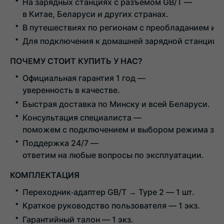
На
зарядных
станциях
с
разъёмом
GB/T
—
в
Китае,
Беларуси
и
других
странах.
В
путешествиях
по
регионам
с
преобладанием
инф
Для
подключения
к
домашней
зарядной
станции,
ПОЧЕМУ
СТОИТ
КУПИТЬ
У
НАС?
Официальная
гарантия
1
год
—
уверенность
в
качестве.
Быстрая
доставка
по
Минску
и
всей
Беларуси.
Консультация
специалиста
—
поможем
с
подключением
и
выбором
режима
зар
Поддержка
24/7
—
ответим
на
любые
вопросы
по
эксплуатации.
КОМПЛЕКТАЦИЯ
Переходник‑адаптер
GB/T
→ Type
2
— 1
шт.
Краткое
руководство
пользователя
— 1
экз.
Гарантийный
талон
— 1
экз.