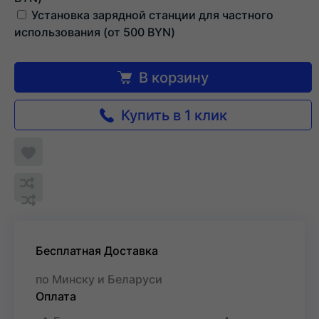
Установка зарядной станции для частного
использования (от
500
BYN)
В корзину
Купить в 1 клик
Добавить
в
Обновляю
список
Обновляю
Добавить
список...
желаемого
список...
в
список
сравнения
Бесплатная Доставка
по Минску и Беларуси
Оплата