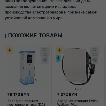
электрооборудования. На сегодняшний день
компания является одним из лидеров
производства электротоваров и признана самой
устойчивой компанией в мире.
ПОХОЖИЕ ТОВАРЫ
Обновляю
Обн
список...
спис
Обновляю
Добавить
Обн
Доба
список...
в
списо
в
список
спис
сравнения
срав
79 170 BYN
7 372 BYN
Зарядная станция
Зарядная станция EVlink
постоянного тока (DC)
Wallbox Plus