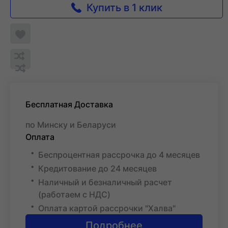
Купить в 1 клик
Добавить
в
Обновляю
список
Обновляю
Добавить
список...
желаемого
список...
в
список
сравнения
Бесплатная Доставка
по Минску и Беларуси
Оплата
Беспроцентная рассрочка до 4 месяцев
Кредитование до 24 месяцев
Наличный и безналичный расчет
(работаем с НДС)
Оплата картой рассрочки "Халва"
Подробнее