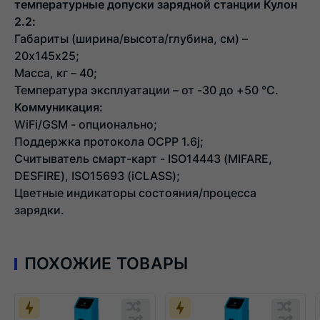
температурные допуски зарядной станции Кулон
2.2:
Габариты (ширина/высота/глубина, см) –
20х145х25;
Масса, кг – 40;
Температура эксплуатации – от -30 до +50 °C.
Коммуникация:
WiFi/GSM - опционально;
Поддержка протокола OCPP 1.6j;
Считыватель смарт-карт - ISO14443 (MIFARE,
DESFIRE), ISO15693 (iCLASS);
Цветные индикаторы состояния/процесса
зарядки.
ПОХОЖИЕ ТОВАРЫ
Обновляю
Обн
список...
спис
Обновляю
Добавить
Обн
Доба