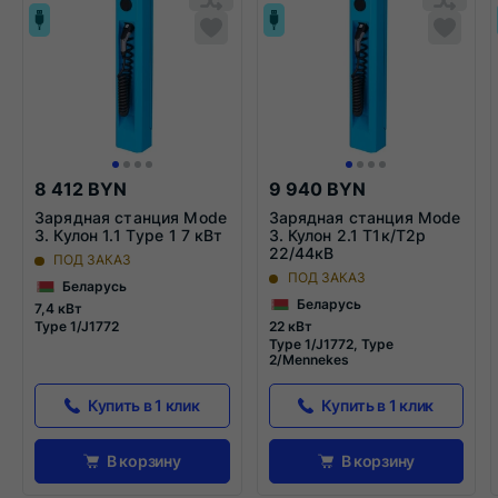
список...
в
списо
в
список
спис
сравнения
срав
8 412 BYN
9 940 BYN
Зарядная станция Mode
Зарядная станция Mode
3. Кулон 1.1 Тype 1 7 кВт
3. Кулон 2.1 T1к/Т2р
22/44кВ
ПОД ЗАКАЗ
ПОД ЗАКАЗ
Беларусь
Беларусь
7,4 кВт
22 кВт
Type 1/J1772
Type 1/J1772, Type
2/Mennekes
Купить в 1 клик
Купить в 1 клик
В корзину
В корзину