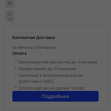
Добавить
в
Обновляю
список
Обновляю
Добавить
список...
желаемого
список...
в
список
сравнения
Бесплатная Доставка
по Минску и Беларуси
Оплата
Беспроцентная рассрочка до 4 месяцев
Кредитование до 24 месяцев
Наличный и безналичный расчет
(работаем с НДС)
Оплата картой рассрочки "Халва"
Подробнее