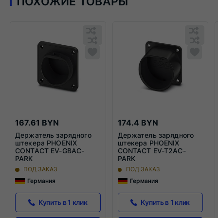
ПОХОЖИЕ ТОВАРЫ
Обновляю
Обн
список...
спис
Обновляю
Добавить
Обн
Доба
список...
в
списо
в
список
спис
сравнения
срав
167.61 BYN
174.4 BYN
Держатель зарядного
Держатель зарядного
штекера PHOENIX
штекера PHOENIX
CONTACT EV-GBAC-
CONTACT EV-T2AC-
PARK
PARK
ПОД ЗАКАЗ
ПОД ЗАКАЗ
Германия
Германия
Купить в 1 клик
Купить в 1 клик