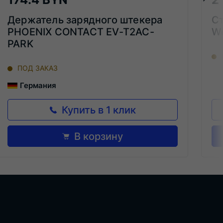
Держатель зарядного штекера
Ст
PHOENIX CONTACT EV-T2AC-
We
PARK
ПОД ЗАКАЗ
Германия
Купить в 1 клик
В корзину