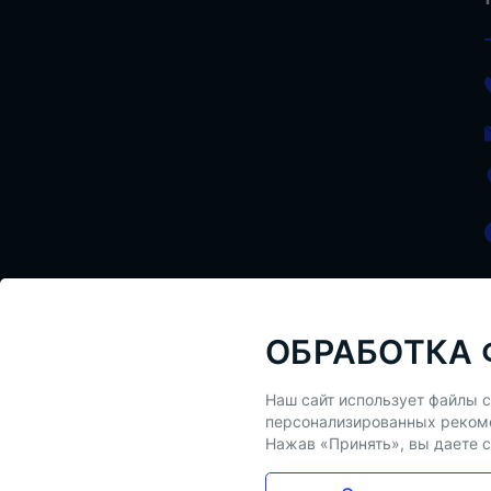
ОБРАБОТКА 
Наш сайт использует файлы c
персонализированных реком
Нажав «Принять», вы даете с
Регистрационный номер в Торговом реестре N728941 о
защищены.Публикация информации с сайта без разр