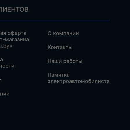
ЛИЕНТОВ
ая оферта
О компании
т-магазина
i.by»
Контакты
а
Наши работы
ности
Памятка
и
электроавтомобилиста
аний