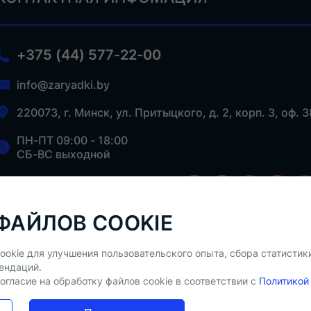
+375 (44) 577-22-00
info@zaryadki.by
220073, г. Минск, ул. Притыцкого, д. 2, корп. 3, оф. 3
ПН-ПТ 09:00 - 18:00
СБ-ВС выходной
ФАЙЛОВ COOKIE
Рейтинг: 5,0
★★★★★
(
)
Отзывы на Google Картах
ookie для улучшения пользовательского опыта, сбора статистик
ендаций.
огласие на обработку файлов cookie в соответствии с
Политикой
т 03.10.2024г Вся информация на сайте – собственность интер
ешения правообладателя запрещена.