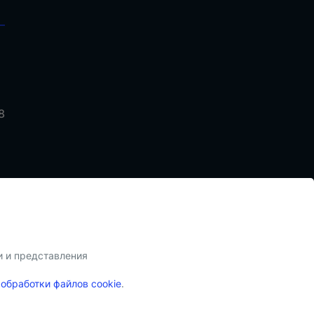
8
и и представления
Связать
с
 обработки файлов cookie
.
нет-магазина zaryadki.by. Все права
нами