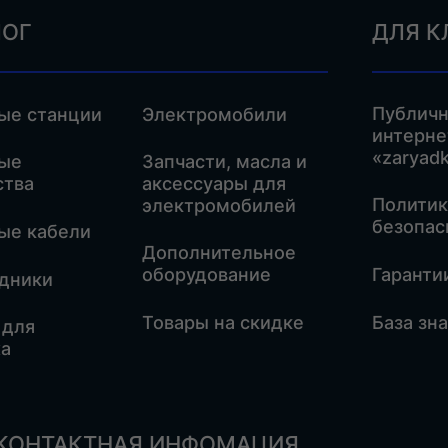
ЛОГ
ДЛЯ К
Публичн
ые станции
Электромобили
интерне
«zaryadk
ые
Запчасти, масла и
ства
аксессуары для
Политик
электромобилей
безопас
ые кабели
Дополнительное
оборудование
Гаранти
дники
Товары на скидке
База зн
 для
а
КОНТАКТНАЯ ИНФОМАЦИЯ